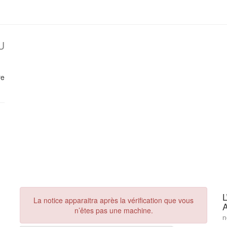
U
re
L
La notice apparaitra après la vérification que vous
n’êtes pas une machine.
n