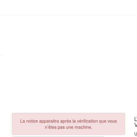
L
La notice apparaitra après la vérification que vous
n’êtes pas une machine.
U