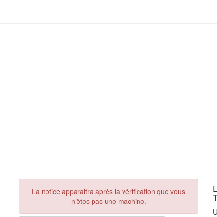
La notice apparaitra après la vérification que vous
n’êtes pas une machine.
U