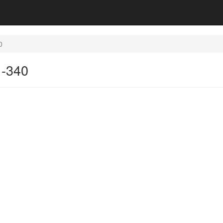
0
1-340